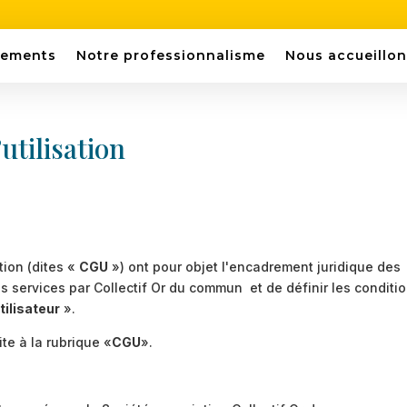
gements
Notre professionnalisme
Nous accueillon
utilisation
tion (dites «
CGU
») ont pour objet l'encadrement juridique des
es services par Collectif Or du commun et de définir les conditi
Utilisateur
».
te à la rubrique «
CGU
».