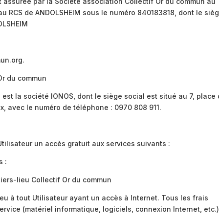
t assurée par la Société association Collectif Or du commun au
lée au RCS de ANDOLSHEIM sous le numéro 840183818, dont le siè
DOLSHEIM
un.org.
f Or du commun
est la société IONOS, dont le siège social est situé au 7, place
, avec le numéro de téléphone : 0970 808 911.
ilisateur un accès gratuit aux services suivants :
s :
tiers-lieu Collectif Or du commun
eu à tout Utilisateur ayant un accès à Internet. Tous les frais
rvice (matériel informatique, logiciels, connexion Internet, etc.