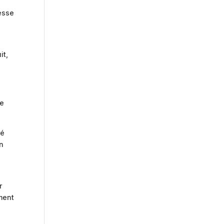
resse
it,
te
ré
on
r
ement