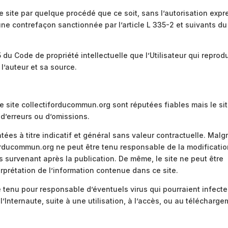
ce site par quelque procédé que ce soit, sans l’autorisation exp
t une contrefaçon sanctionnée par l’article L 335-2 et suivants du
 du Code de propriété intellectuelle que l’Utilisateur qui reprodu
 l’auteur et sa source.
e site collectiforducommun.org sont réputées fiables mais le si
 d’erreurs ou d’omissions.
es à titre indicatif et général sans valeur contractuelle. Malg
iforducommun.org ne peut être tenu responsable de la modificati
es survenant après la publication. De même, le site ne peut être
terprétation de l’information contenue dans ce site.
 tenu pour responsable d’éventuels virus qui pourraient infecte
l’Internaute, suite à une utilisation, à l’accès, ou au télécharg