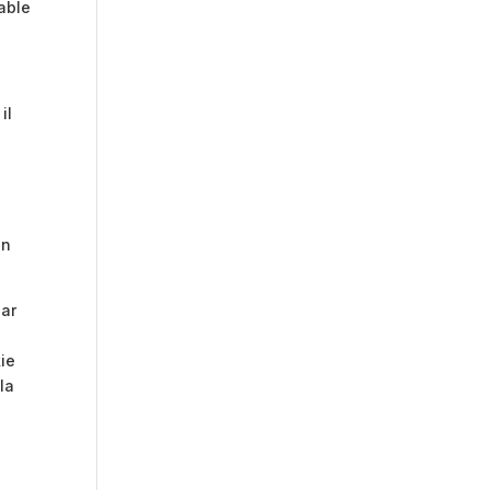
able
il
on
par
kie
la